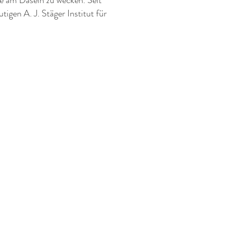
de am Dasein zu wecken. Seit
tigen A. J. Stäger Institut für