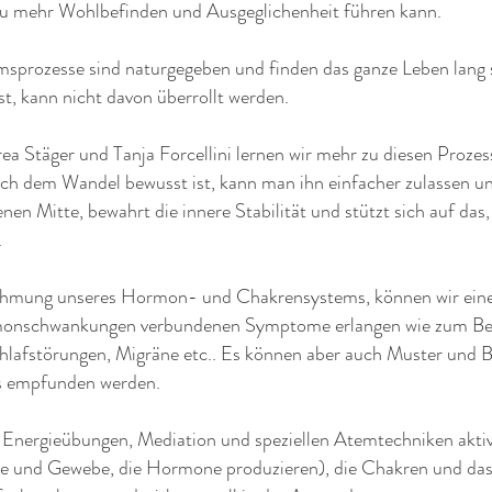
 zu mehr Wohlbefinden und Ausgeglichenheit führen kann.
rozesse sind naturgegeben und finden das ganze Leben lang s
t, kann nicht davon überrollt werden.
a Stäger und Tanja Forcellini lernen wir mehr zu diesen Proz
h dem Wandel bewusst ist, kann man ihn einfacher zulassen u
nen Mitte, bewahrt die innere Stabilität und stützt sich auf das,
.
ehmung unseres Hormon- und Chakrensystems, können wir ein
monschwankungen verbundenen Symptome erlangen wie zum Bei
afstörungen, Migräne etc.. Es können aber auch Muster und B
is empfunden werden.
 Energieübungen, Mediation und speziellen Atemtechniken aktiv
e und Gewebe, die Hormone produzieren), die Chakren und das