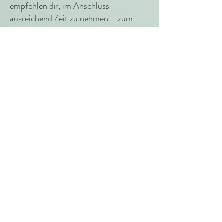
empfehlen dir, im Anschluss
ausreichend Zeit zu nehmen – zum
Beispiel für Tagebuchschreiben, einen
Spaziergang in der Natur oder ein
warmes Bad.
Wenn du dich nach der Session
unruhig oder unvollständig fühlst
Bitte bleibe dann entweder im Zoom-
Raum und hole dir bei mir
Unterstützung. Falls das nicht möglich
ist, kontaktiere mich bitte so bald wie
möglich per E-Mail unter
tanja@yogatanja.com